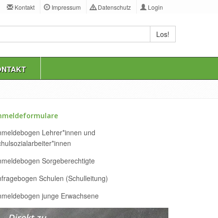
Kontakt
Impressum
Datenschutz
Login
Los!
ONTAKT
nmeldeformulare
nmeldebogen Lehrer*innen und
hulsozialarbeiter*innen
nmeldebogen Sorgeberechtigte
fragebogen Schulen (Schulleitung)
nmeldebogen junge Erwachsene
Direkt zu