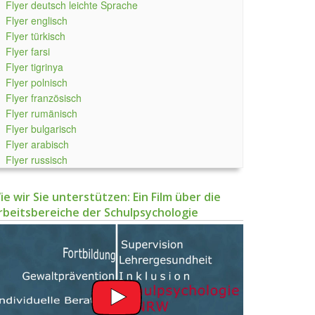
Flyer deutsch leichte Sprache
Flyer englisch
Flyer türkisch
Flyer farsi
Flyer tigrinya
Flyer polnisch
Flyer französisch
Flyer rumänisch
Flyer bulgarisch
Flyer arabisch
Flyer russisch
ie wir Sie unterstützen: Ein Film über die
rbeitsbereiche der Schulpsychologie