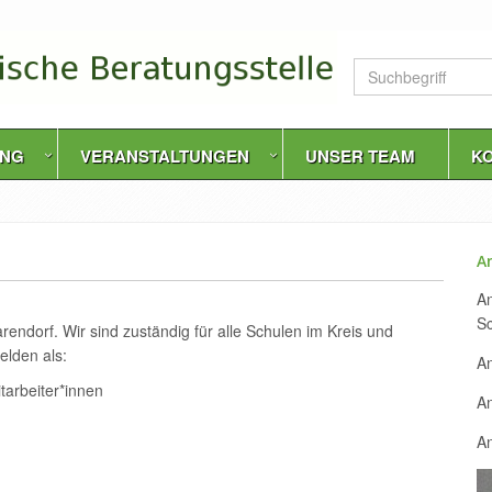
Bitte
Suchbegriff
eingeben
UNG
VERANSTALTUNGEN
UNSER TEAM
K
A
A
Sc
rendorf. Wir sind zuständig für alle Schulen im Kreis und
elden als:
A
tarbeiter*innen
An
A