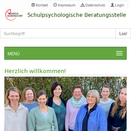
Kontakt
Impressum
Datenschutz
Login
Bitte
Los!
Suchbegriff
eingeben
MENÜ
Herzlich willkommen!